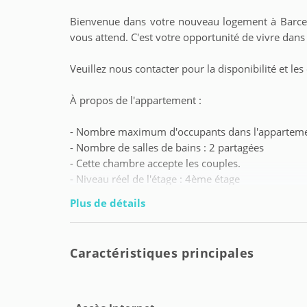
Bienvenue dans votre nouveau logement à Barcel
vous attend. C'est votre opportunité de vivre dans
Veuillez nous contacter pour la disponibilité et l
À propos de l'appartement :
- Nombre maximum d'occupants dans l'apparteme
- Nombre de salles de bains : 2 partagées
- Cette chambre accepte les couples.
- Niveau réel de l'étage : 4ème étage
- Délai de réservation avec la réservation précéden
Plus de détails
Nous vous laissons quelques informations importa
Caractéristiques principales
- Profil des locataires : étudiants et jeunes trava
d'âge maximum).
- Numéro de téléphone de contact pour les locatai
les urgences 24/7