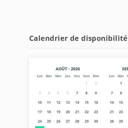
Informations d'entrée/de sortie :
- Arrivée du lundi au vendredi de 15h00 à 18h00 (
- Départ à 11h00.
Calendrier de disponibilité
- Week-ends : NON DISPONIBLE (contactez-nous).
- Arrivée en dehors des heures, sous réserve de dis
AOÛT - 2026
SE
Lun
Mar
Mer
Jeu
Ven
Sam
Dim
Lun
Mar
1
1
2
3
4
5
6
7
8
9
7
8
10
11
12
13
14
15
16
14
15
17
18
19
20
21
22
23
21
22
24
25
26
27
28
29
30
28
29