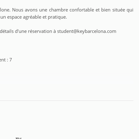
one. Nous avons une chambre confortable et bien située qui
 un espace agréable et pratique.
es détails d'une réservation à student@keybarcelona.com
nt : 7
te : 15 jours
ntes :
illeurs de 18 à 39 ans (sauf appartements complets, qui n'ont pas
res disponible : du lundi au vendredi de 9h30 à 18h00 et pour