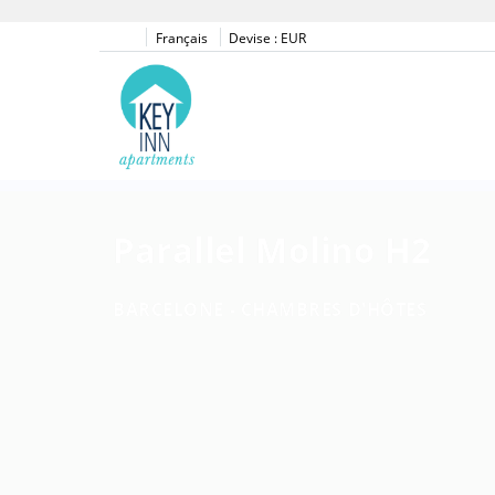
Français
Devise :
EUR
Parallel Molino H2
BARCELONE -
CHAMBRES D'HÔTES