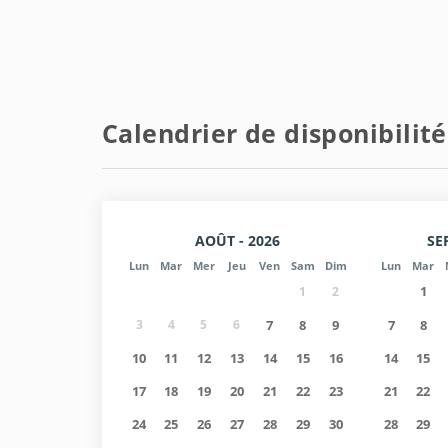
Informations d'entrée/de sortie :
- Arrivée du lundi au vendredi de 15h00 à 18h00 (
- Départ à 11h00.
Calendrier de disponibilité
- Week-ends : NON DISPONIBLE (contactez-nous).
- Arrivée en dehors des heures, sous réserve de dis
AOÛT - 2026
SE
Lun
Mar
Mer
Jeu
Ven
Sam
Dim
Lun
Mar
1
1
2
3
4
5
6
7
8
9
7
8
10
11
12
13
14
15
16
14
15
17
18
19
20
21
22
23
21
22
24
25
26
27
28
29
30
28
29