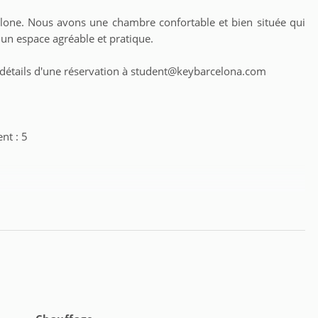
one. Nous avons une chambre confortable et bien située qui
 un espace agréable et pratique.
es détails d'une réservation à student@keybarcelona.com
nt : 5
te : 15 jours
ntes :
illeurs de 18 à 39 ans (sauf appartements complets, qui n'ont pas
res disponible : du lundi au vendredi de 9h30 à 18h00 et pour