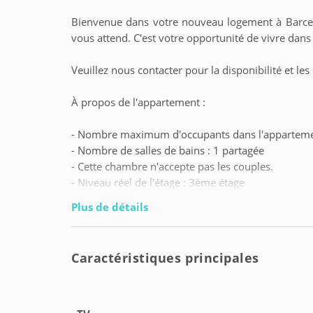
Bienvenue dans votre nouveau logement à Barcel
vous attend. C'est votre opportunité de vivre dans
Veuillez nous contacter pour la disponibilité et l
À propos de l'appartement :
- Nombre maximum d'occupants dans l'apparteme
- Nombre de salles de bains : 1 partagée
- Cette chambre n'accepte pas les couples.
- Niveau réel de l'étage : 3ème étage
- Écart de réservation avec la réservation précéden
Plus de détails
Nous vous laissons quelques informations importa
Caractéristiques principales
- Profil des locataires : étudiants et jeunes trava
d'âge maximum).
- Numéro de téléphone de contact pour les locatai
les urgences 24/7