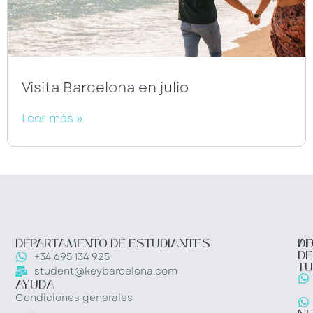
Visita Barcelona en julio
Leer más »
DEPARTAMENTO DE ESTUDIANTES
DE
AD
DE
+34 695 134 925
TU
student@keybarcelona.com
AYUDA
Condiciones generales