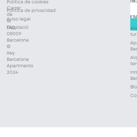
N
Política de cookies
Carrer
Política de privacidad
de
EN
Aviso legal
la
RÁ
Diputació
FAQ
Al
08009
tur
Barcelona
Ap
©
Ba
Key
Alq
Barcelona
te
Apartments
Inm
2024
Ba
Bl
Co