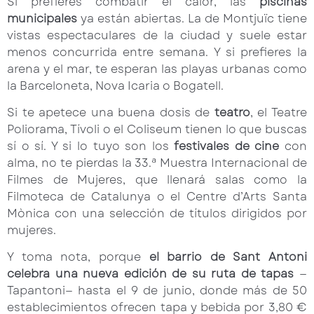
Si prefieres combatir el calor, las
piscinas
municipales
ya están abiertas. La de Montjuïc tiene
vistas espectaculares de la ciudad y suele estar
menos concurrida entre semana. Y si prefieres la
arena y el mar, te esperan las playas urbanas como
la Barceloneta, Nova Icaria o Bogatell.
Si te apetece una buena dosis de
teatro
, el Teatre
Poliorama, Tívoli o el Coliseum tienen lo que buscas
sí o sí. Y si lo tuyo son los
festivales de cine
con
alma, no te pierdas la 33.ª Muestra Internacional de
Filmes de Mujeres, que llenará salas como la
Filmoteca de Catalunya o el Centre d’Arts Santa
Mònica con una selección de títulos dirigidos por
mujeres.
Y toma nota, porque
el barrio de Sant Antoni
celebra una nueva edición de su ruta de tapas
—
Tapantoni— hasta el 9 de junio, donde más de 50
establecimientos ofrecen tapa y bebida por 3,80 €