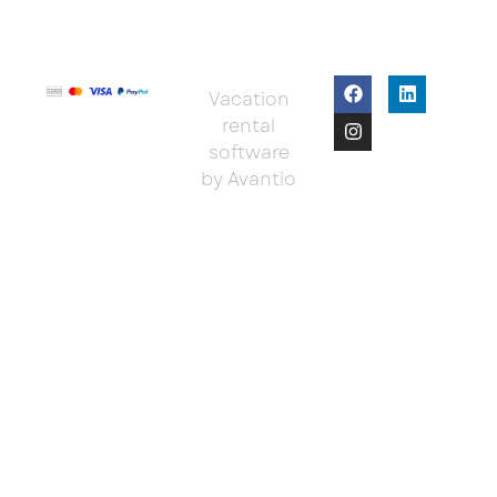
Vacation
rental
software
by Avantio