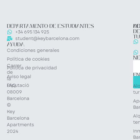
DEPARTAMENTO DE ESTUDIANTES
DE
AD
DE
+34 695 134 925
TU
student@keybarcelona.com
AYUDA
Condiciones generales
N
Política de cookies
Carrer
Política de privacidad
de
EN
Aviso legal
la
RÁ
Diputació
FAQ
Al
08009
tur
Barcelona
Ap
©
Ba
Key
Alq
Barcelona
te
Apartments
Inm
2024
Ba