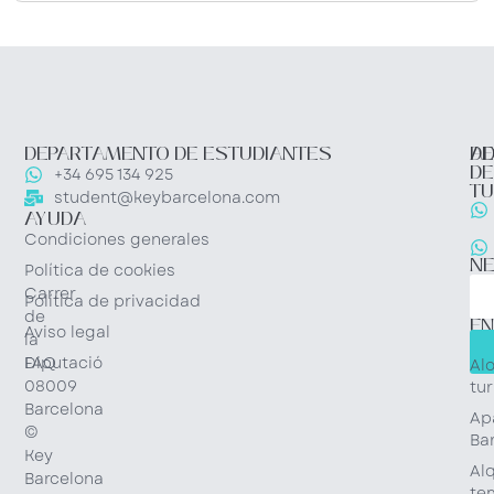
DEPARTAMENTO DE ESTUDIANTES
DE
AD
DE
+34 695 134 925
TU
student@keybarcelona.com
AYUDA
Condiciones generales
N
Política de cookies
Carrer
Política de privacidad
de
EN
Aviso legal
la
RÁ
Diputació
FAQ
Al
08009
tur
Barcelona
Ap
©
Ba
Key
Alq
Barcelona
te