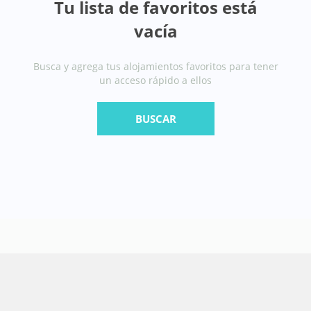
Tu lista de favoritos está
vacía
Busca y agrega tus alojamientos favoritos para tener
un acceso rápido a ellos
BUSCAR