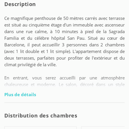
Description
Ce magnifique penthouse de 50 mètres carrés avec terrasse
est situé au cinquième étage d'un immeuble avec ascenseur
dans une rue calme, à 10 minutes à pied de la Sagrada
Familia et du célèbre hôpital San Pau. Situé au cœur de
Barcelone, il peut accueillir 3 personnes dans 2 chambres
(avec 1 lit double et 1 lit simple). L'appartement dispose de
deux terrasses, parfaites pour profiter de l'extérieur et du
climat privilégié de la ville.
En entrant, vous serez accueilli par une atmosphère
chaleureuse et moderne. Le salon, décoré dans un style
contemporain, vous invite à vous détendre après une
Plus de détails
journée d'exploration de la ville. De là, vous pouvez accéder
au point fort de cet appartement : une spacieuse terrasse
extérieure de 30 mètres carrés, où vous pourrez profiter du
Distribution des chambres
climat méditerranéen et admirer les vues environnantes.