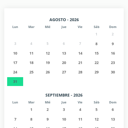
- Número de teléfono 24/7 para llamar en caso de
emergencia y asistencia.
- Apoyo de oficina, consultas, asuntos generales durante su
AGOSTO - 2026
estancia.
Lun
Mar
Mié
Jue
Vie
Sáb
Dom
- Posibilidad de registro (Consultar requisitos adicionales).
1
2
Información de entrada/salida:
3
4
5
6
7
8
9
10
11
12
13
14
15
16
- Check-in de lunes a viernes de 15:00 a 18:00 (en la oficina
17
18
19
20
21
22
23
del propietario)
- Check-out a las 11:00.
24
25
26
27
28
29
30
- Fines de semana: NO DISPONIBLE (contáctenos).
31
- Para check-in fuera de horario, sujeto a disponibilidad,
(consultar requisitos adicionales).
SEPTIEMBRE - 2026
Lun
Mar
Mié
Jue
Vie
Sáb
Dom
1
2
3
4
5
6
7
8
9
10
11
12
13