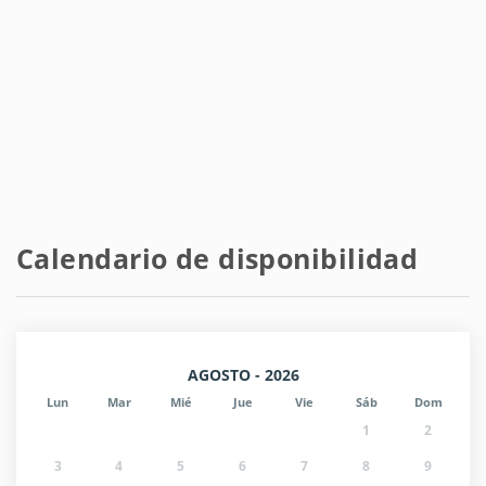
Estación de tren - Ildefons Cerdà
650 m
Parque natural - Montjuic
4,5 km
Playa de arena - La Barceloneta
6,5 km
Aeropuerto - El Prat
11 km
Calendario de disponibilidad
AGOSTO - 2026
Lun
Mar
Mié
Jue
Vie
Sáb
Dom
1
2
3
4
5
6
7
8
9