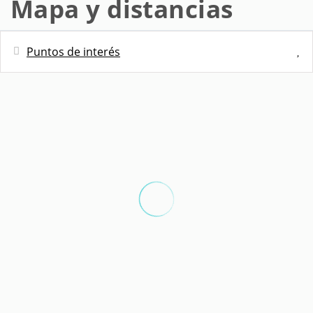
Mapa y distancias
Puntos de interés
Distancias
Supermercado - Mercadona
200 m
Estación de autobuses - Sta. Eulàlia -
230 m
Jacint Verdaguer
Restaurante - El Farolito
250 m
Metro - Santa Eulàlia
350 m
Restaurante - El Bosque
400 m