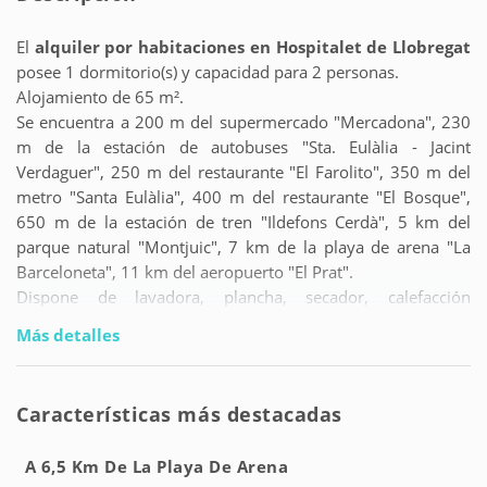
El
alquiler por habitaciones en Hospitalet de Llobregat
posee 1 dormitorio(s) y capacidad para 2 personas.
Alojamiento de 65 m².
Se encuentra a 200 m del supermercado "Mercadona", 230
m de la estación de autobuses "Sta. Eulàlia - Jacint
Verdaguer", 250 m del restaurante "El Farolito", 350 m del
metro "Santa Eulàlia", 400 m del restaurante "El Bosque",
650 m de la estación de tren "Ildefons Cerdà", 5 km del
parque natural "Montjuic", 7 km de la playa de arena "La
Barceloneta", 11 km del aeropuerto "El Prat".
Dispone de lavadora, plancha, secador, calefacción
radiadores eléctricos, 1 ventilador, 1 Televisor.
Más detalles
La cocina americana, de inducción, está equipada con
nevera, microondas, horno, congelador, vajilla/cubertería,
utensilios/cocina, cafetera, tostadora y hervidor de agua.
Características más destacadas
A 6,5 Km De La Playa De Arena