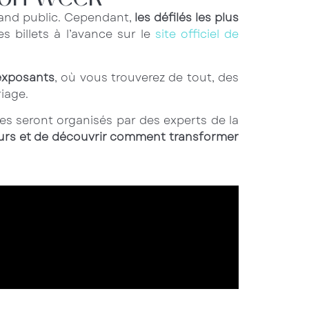
grand public. Cependant,
les défilés les plus
es billets à l’avance sur le
site officiel de
exposants
, où vous trouverez de tout, des
iage.
es seront organisés par des experts de la
eurs et de découvrir comment transformer