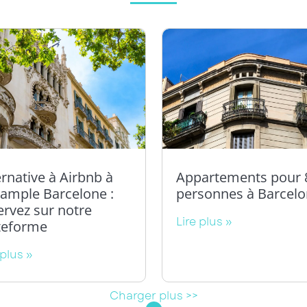
ernative à Airbnb à
Appartements pour 
ixample Barcelone :
personnes à Barcel
ervez sur notre
Lire plus »
teforme
 plus »
Charger plus >>