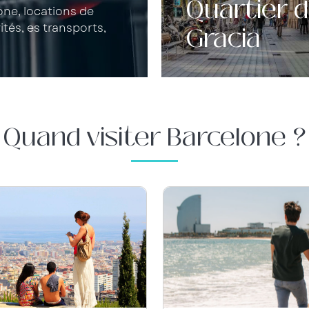
Quartier 
one, locations de
ités, es transports,
Gracia
Quand visiter Barcelone ?