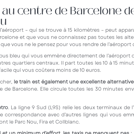
u centre de Barcelone de
au
’aéroport – qui se trouve à 15 kilomètres – peut appara
arcelone et que vous ne connaissez pas toutes les alt
s que vous ne le pensez pour vous rendre de l’aéroport 
 bus bleu qui vous emmène directement de l’aéroport d’El
tres quartiers centraux. Il part toutes les 10 à 15 min
 facile qui vous coûtera moins de 10 euros.
 cher,
le train est également une excellente alternative
e de Barcelone. Elle circule toutes les 30 minutes envi
tro
. La ligne 9 Sud (L9S) relie les deux terminaux de l
e correspondance avec d’autres lignes qui vous emmè
t le Parc Nou, Fira et Collblanc.
l et un minimum d’effort, les taxis ne manquent pas
;