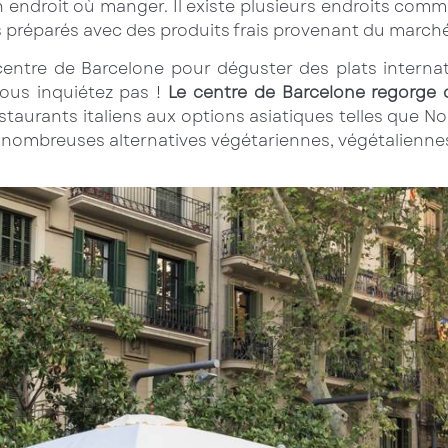
un endroit où manger. Il existe plusieurs endroits com
s préparés avec des produits frais provenant du march
entre de Barcelone pour déguster des plats internati
vous inquiétez pas !
Le centre de Barcelone regorge d
staurants italiens aux options asiatiques telles que N
 nombreuses alternatives végétariennes, végétaliennes