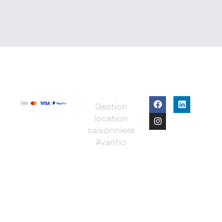
Gestion
location
saisonniere
Avantio