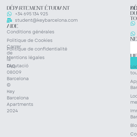
DÉPARTEMENT ÉTUDIANT
DÉ
AD
D
+34 695 134 925
TO
student@keybarcelona.com
AIDE
Conditions générales
N
Politique de Cookies
Carrer
Politique de confidentialité
de
LI
Mentions légales
la
RA
Diputació
FAQ
Lo
08009
tou
Barcelona
Ap
©
Ba
Key
Lo
Barcelona
me
Apartments
Im
2024
Ba
Bl
Co