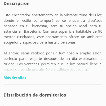
Descripción
Este encantador apartamento en la vibrante zona del Clot,
donde el estilo contemporáneo se encuentra diseñado
pensado en tu bienestar, será tu opción ideal para tu
estancia en Barcelona. Con una superficie habitable de 90
metros cuadrados, este apartamento ofrece un ambiente
acogedor y espacioso para hasta 5 personas.
Al entrar, serás recibido por un luminoso y amplio salón,
perfecto para relajarte después de un día explorando la
ciudad. Las ventanas permiten que la luz natural llene el
espacio, creando una atmósfera cálida y acogedora.
Más detalles
La cocina totalmente equipada te ofrece todo lo que
necesitas para preparar deliciosas comidas caseras durante
tu estancia. Con una nevera y un congelador espaciosos, los
Distribución de dormitorios
huéspedes pueden almacenar alimentos y bebidas
fácilmente. La cocina también está equipada con una