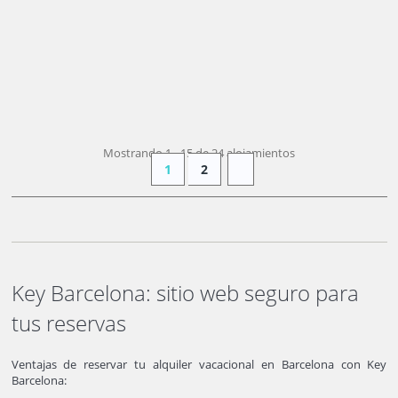
DESDE
225 €
+ INFO
/ noche
(15 € pers./noche)
Mostrando 1 - 15 de 24 alojamientos
1
2
Key Barcelona: sitio web seguro para
tus reservas
Ventajas de reservar tu alquiler vacacional en Barcelona con Key
Barcelona: