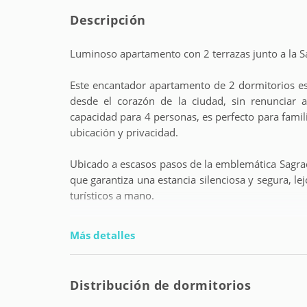
Descripción
Luminoso apartamento con 2 terrazas junto a la S
Este encantador apartamento de 2 dormitorios es
desde el corazón de la ciudad, sin renunciar 
capacidad para 4 personas, es perfecto para famil
ubicación y privacidad.
Ubicado a escasos pasos de la emblemática Sagrada
que garantiza una estancia silenciosa y segura, lej
turísticos a mano.
La vivienda cuenta con dos terrazas privadas, e
Más detalles
ideales para desayunar al aire libre, relajarse c
un día explorando la ciudad.
Distribución de dormitorios
El apartamento está equipado con todo lo ne
acondicionado (solo en el salón), Wi-Fi de alta v