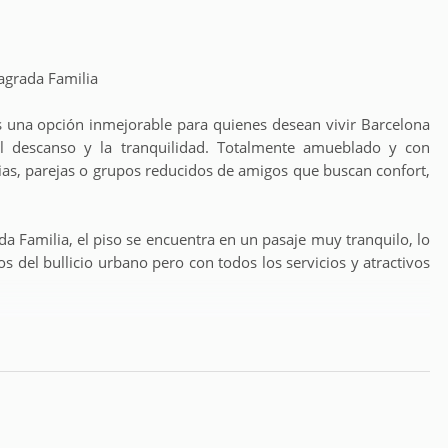
agrada Familia
 una opción inmejorable para quienes desean vivir Barcelona
al descanso y la tranquilidad. Totalmente amueblado y con
ias, parejas o grupos reducidos de amigos que buscan confort,
 Familia, el piso se encuentra en un pasaje muy tranquilo, lo
os del bullicio urbano pero con todos los servicios y atractivos
quipadas con muebles de exterior y zonas para tomar el sol,
on una copa al atardecer o simplemente desconectar después de
cesario para una estancia cómoda: cocina completa, aire
elocidad, y todas las comodidades del hogar. Además, incorpora