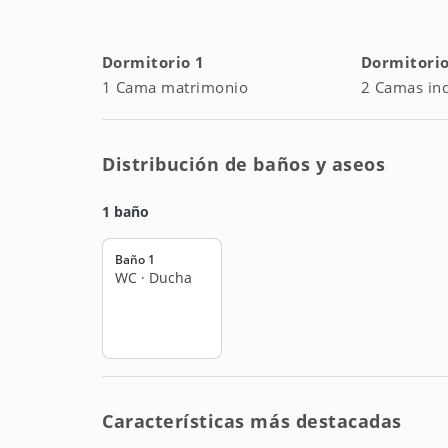
medidas de seguridad y convivencia como cámara de
de garantizar una experiencia agradable para todo
Dormitorio 1
Dormitorio
1 Cama matrimonio
2 Camas ind
Una elección inteligente para quienes valoran la
Barcelona.
Distribución de baños y aseos
1 baño
Baño 1
WC
·
Ducha
Características más destacadas