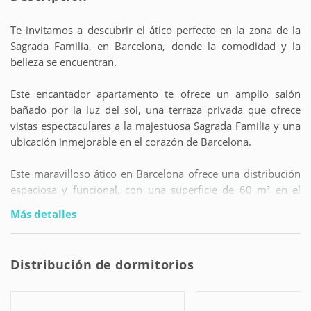
Te invitamos a descubrir el ático perfecto en la zona de la
Sagrada Familia, en Barcelona, donde la comodidad y la
belleza se encuentran.
Este encantador apartamento te ofrece un amplio salón
bañado por la luz del sol, una terraza privada que ofrece
vistas espectaculares a la majestuosa Sagrada Familia y una
ubicación inmejorable en el corazón de Barcelona.
Este maravilloso ático en Barcelona ofrece una distribución
espaciosa y funcional, con una superficie de 60 m² en el
interior y una generosa terraza al aire libre, perfecta para
Más detalles
disfrutar del clima soleado de Barcelona y de las
impresionantes vistas a la Sagrada Familia. Con capacidad
para hasta 6 personas, el apartamento cuenta con dos
Distribución de dormitorios
acogedores dormitorios: el primero con una confortable
litera y el segundo con una amplia cama matrimonial.
Además, en la zona común encontrarás un cómodo sofá