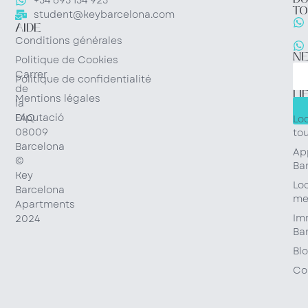
+34 695 134 925
TO
student@keybarcelona.com
AIDE
Conditions générales
N
Politique de Cookies
Carrer
Politique de confidentialité
de
LI
Mentions légales
la
RA
Diputació
FAQ
Lo
08009
tou
Barcelona
Ap
©
Ba
Key
Lo
Barcelona
me
Apartments
Im
2024
Ba
Bl
Co