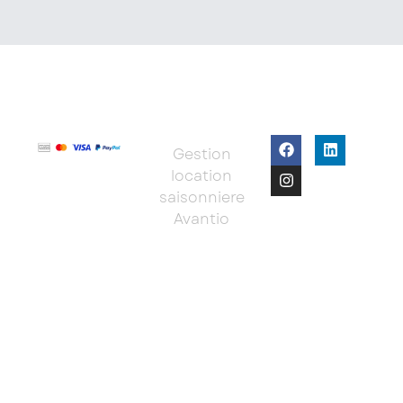
Gestion
location
saisonniere
Avantio