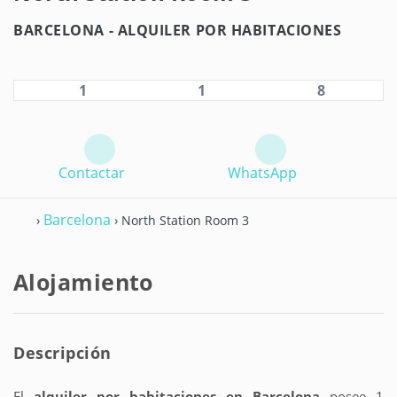
BARCELONA -
ALQUILER POR HABITACIONES
1
1
8
Contactar
WhatsApp
Barcelona
›
› North Station Room 3
Alojamiento
Descripción
El
alquiler por habitaciones en Barcelona
posee 1