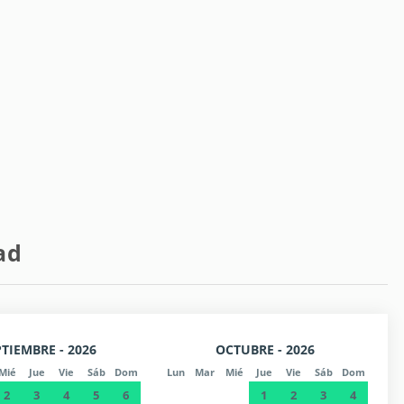
ad
TIEMBRE - 2026
OCTUBRE - 2026
Mié
Jue
Vie
Sáb
Dom
Lun
Mar
Mié
Jue
Vie
Sáb
Dom
2
3
4
5
6
1
2
3
4