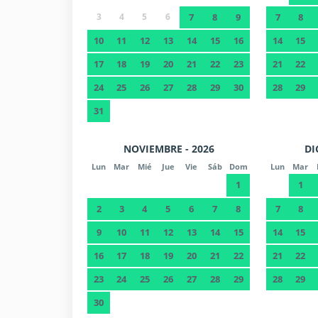
3
4
5
6
7
8
9
7
8
10
11
12
13
14
15
16
14
15
17
18
19
20
21
22
23
21
22
24
25
26
27
28
29
30
28
29
31
NOVIEMBRE - 2026
DI
Lun
Mar
Mié
Jue
Vie
Sáb
Dom
Lun
Mar
1
1
2
3
4
5
6
7
8
7
8
9
10
11
12
13
14
15
14
15
16
17
18
19
20
21
22
21
22
23
24
25
26
27
28
29
28
29
30