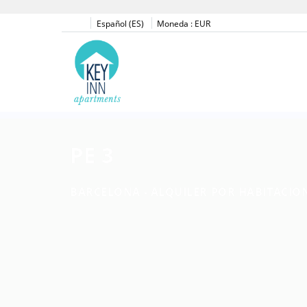
Español (ES)
Moneda :
EUR
PE 3
BARCELONA -
ALQUILER POR HABITACIO