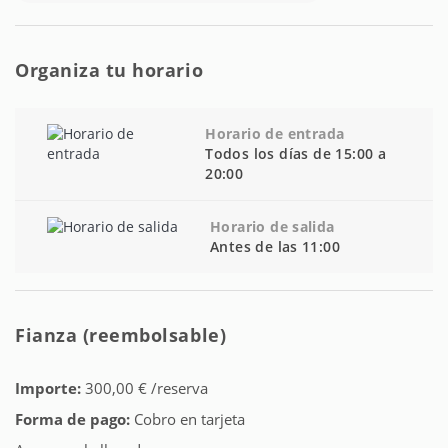
Para más información sobre disponibilidad y reservas,
contáctenos en:
✉️ Correo electrónico: student@keybarcelona.com
Organiza tu horario
Tu nueva experiencia en Barcelona te espera. ¡Convierte este
apartamento en tu hogar!
Horario de entrada
Todos los días de 15:00 a
20:00
Horario de salida
Antes de las 11:00
Fianza (reembolsable)
Importe:
300,00 € /reserva
Forma de pago:
Cobro en tarjeta