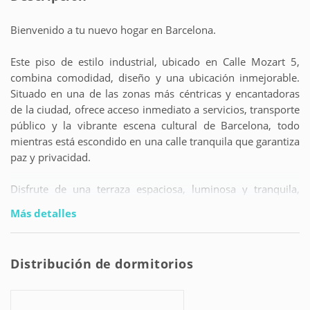
Bienvenido a tu nuevo hogar en Barcelona.
Este piso de estilo industrial, ubicado en Calle Mozart 5,
combina comodidad, diseño y una ubicación inmejorable.
Situado en una de las zonas más céntricas y encantadoras
de la ciudad, ofrece acceso inmediato a servicios, transporte
público y la vibrante escena cultural de Barcelona, todo
mientras está escondido en una calle tranquila que garantiza
paz y privacidad.
Disfrute de una terraza espaciosa, luminosa y tranquila,
perfecta para relajarse, trabajar o entretener en total
Más detalles
serenidad.
Características del Apartamento:
Distribución de dormitorios
Una habitación doble: Perfecta para una persona o una
pareja.