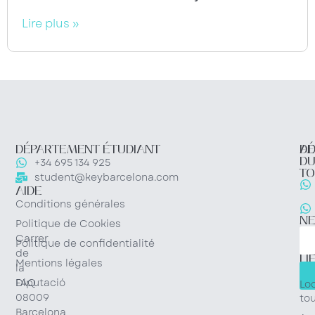
Lire plus »
DÉPARTEMENT ÉTUDIANT
DÉ
AD
D
+34 695 134 925
TO
student@keybarcelona.com
AIDE
Conditions générales
N
Politique de Cookies
Carrer
Politique de confidentialité
de
LI
Mentions légales
la
RA
Diputació
FAQ
Lo
08009
tou
Barcelona