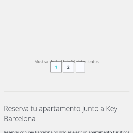
DESDE
201 €
+ INFO
/ noche
(25 € pers./noche)
Mostrando 1 - 15 de 24 alojamientos
1
2
Reserva tu apartamento junto a Key
Barcelona
Reservar con Key Barcelona no solo es elegir un apartamento turísticos